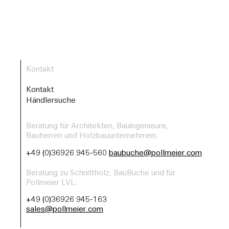
Kontakt
Kontakt
Händlersuche
Beratung für Architekten, Bauingenieure,
Bauherren und Holzbauunternehmen:
+49 (0)36926 945-560
baubuche@pollmeier.com
Beratung zu Schnittholz, BauBuche und für
Pollmeier LVL:
+49 (0)36926 945-163
sales@pollmeier.com