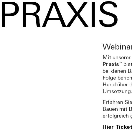
 PRAXIS
Webinar
Mit unserer
Praxis“
biet
bei denen B
Folge beric
Hand über i
Umsetzung
Erfahren Si
Bauen mit B
erfolgreich
Hier Ticke