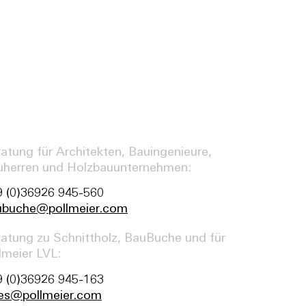
atung für Architekten, Bauingenieure,
uherren und Holzbauunternehmen:
 (0)36926 945-560
ubuche@pollmeier.com
atung zu Schnittholz, BauBuche und für
lmeier LVL:
 (0)36926 945-163
les@pollmeier.com