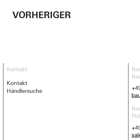
VORHERIGER
Kontakt
Ber
Ba
Kontakt
+49
Händlersuche
ba
Ber
Pol
+49
sa