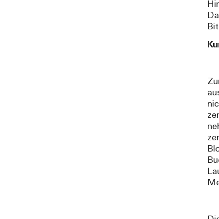
Hi
Da
Bi
Ku
Zu
au
ni
ze
ne
ze
Bl
Bu
La
Me