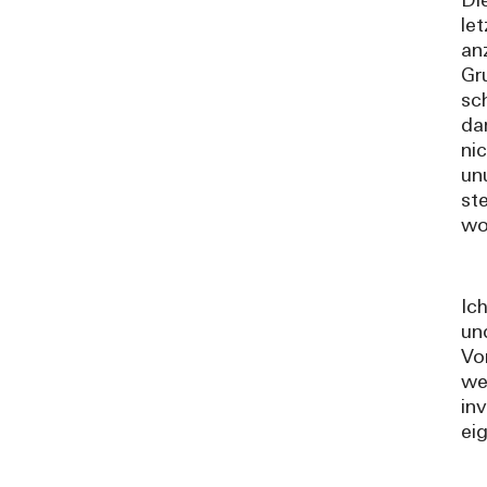
Di
le
an
Gr
sc
da
ni
un
st
wo
Ic
un
Vo
we
in
ei