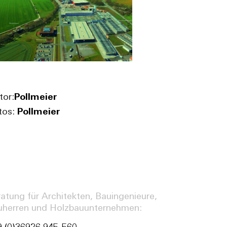
tor:
Pollmeier
tos:
Pollmeier
atung für Architekten, Bauingenieure,
uherren und Holzbauunternehmen: