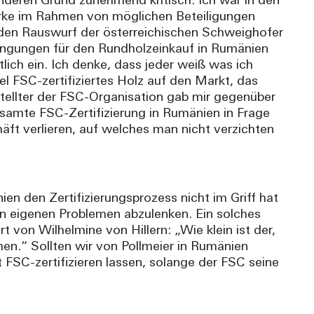
nderen Grund zunehmend kritisch. Ich war in den
rke im Rahmen von möglichen Beteiligungen
den Rauswurf der österreichischen Schweighofer
ngungen für den Rundholzeinkauf in Rumänien
lich ein. Ich denke, dass jeder weiß was ich
 FSC-zertifiziertes Holz auf den Markt, das
stellter der FSC-Organisation gab mir gegenüber
mte FSC-Zertifizierung in Rumänien in Frage
ft verlieren, auf welches man nicht verzichten
n den Zertifizierungsprozess nicht im Griff hat
on eigenen Problemen abzulenken. Ein solches
t von Wilhelmine von Hillern: „Wie klein ist der,
en.“ Sollten wir von Pollmeier in Rumänien
ht FSC-zertifizieren lassen, solange der FSC seine