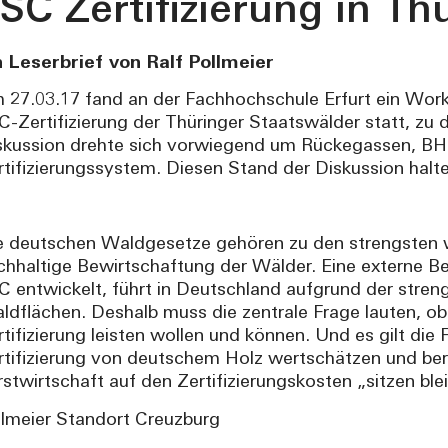
SC Zertifizierung in Th
n Leserbrief von Ralf Pollmeier
 27.03.17 fand an der Fachhochschule Erfurt ein Wor
C-Zertifizierung der Thüringer Staatswälder statt, zu 
skussion drehte sich vorwiegend um Rückegassen, B
rtifizierungssystem. Diesen Stand der Diskussion halte
e deutschen Waldgesetze gehören zu den strengsten w
chhaltige Bewirtschaftung der Wälder. Eine externe Be
C entwickelt, führt in Deutschland aufgrund der stren
ldflächen. Deshalb muss die zentrale Frage lauten, ob
rtifizierung leisten wollen und können. Und es gilt di
rtifizierung von deutschem Holz wertschätzen und bere
rstwirtschaft auf den Zertifizierungskosten „sitzen blei
llmeier Standort Creuzburg