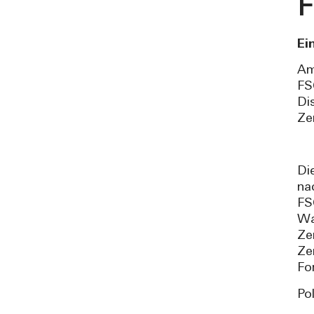
F
Ei
Am
FS
Di
Ze
Di
na
FS
Wa
Ze
Ze
Fo
Po