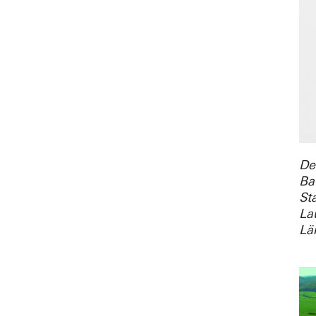
De
Ba
St
La
Lä