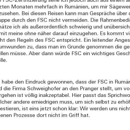
e FSC-Zertifizierung sehe ich jedoch auch aus einem a
tzten Monaten mehrfach in Rumänien, um mir Sägewe
zusehen. Bei diesen Reisen kann man Gespräche über 
uppe durch den FSC nicht vermeiden. Die Rahmenbedi
hätze ich als außerordentlich schwierig und unübersicht
mit meine ohne näher darauf einzugehen. Es kommt viel
cht den Regeln des FSC entspricht. Ein leitender Ange
umwunden zu, dass man im Grunde genommen die gesa
ellen müsse. Aber dann würde FSC ein wichtiges Geschä
lle.
h habe den Eindruck gewonnen, dass der FSC in Rumänie
d die Firma Schweighofer an den Pranger stellt, um v
rgehen ist völlig inakzeptabel. Hier passt das Sprichwor
lcher andere erniedrigen muss, um sich selbst zu erhöh
vestieren, ist eins jetzt schon klar: Wir werden uns nic
genen Prozesse dort nicht im Griff hat.