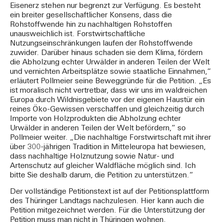
Eisenerz stehen nur begrenzt zur Verfügung. Es besteht
ein breiter gesellschaftlicher Konsens, dass die
Rohstoffwende hin zu nachhaltigen Rohstoffen
unausweichlich ist. Forstwirtschaftliche
Nutzungseinschränkungen laufen der Rohstoffwende
zuwider. Darüber hinaus schaden sie dem Klima, fördern
die Abholzung echter Urwälder in anderen Teilen der Welt
und vernichten Arbeitsplätze sowie staatliche Einnahmen,“
erläutert Pollmeier seine Beweggründe für die Petition. „Es
ist moralisch nicht vertretbar, dass wir uns im waldreichen
Europa durch Wildnisgebiete vor der eigenen Haustür ein
reines Öko-Gewissen verschaffen und gleichzeitig durch
Importe von Holzprodukten die Abholzung echter
Urwälder in anderen Teilen der Welt befördern,“ so
Pollmeier weiter. „Die nachhaltige Forstwirtschaft mit ihrer
über 300-jährigen Tradition in Mitteleuropa hat bewiesen,
dass nachhaltige Holznutzung sowie Natur- und
Artenschutz auf gleicher Waldfläche möglich sind. Ich
bitte Sie deshalb darum, die Petition zu unterstützen.“
Der vollständige Petitionstext ist auf der Petitionsplattform
des Thüringer Landtags nachzulesen. Hier kann auch die
Petition mitgezeichnet werden. Für die Unterstützung der
Petition muss man nicht in Thüringen wohnen.