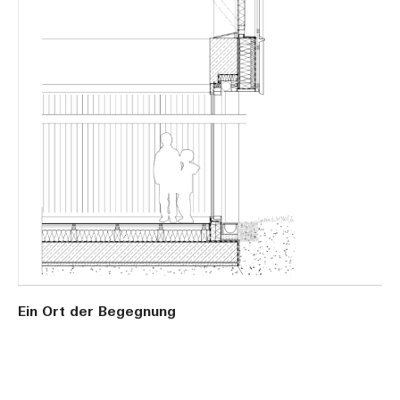
Ein Ort der Begegnung
Für Oberbürgermeister Ingo Bergmann ist die
Baumäckerhalle „ein wichtiges Infrastrukturelement
Bihlafingens“, ein Ort des Wohlbefindens für Jung und Alt.
In der Halle wird mehr als nur Sport betrieben – sie dient