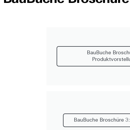
BauBuche Broschü
Produktvorstell
BauBuche Broschüre 3: