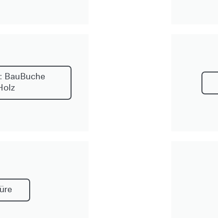
: BauBuche
Holz
üre