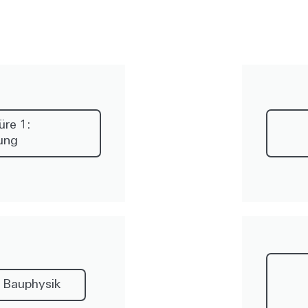
re 1:
ung
 Bauphysik