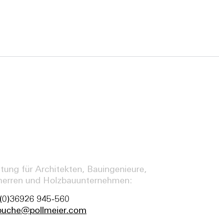
tung für Architekten, Bauingenieure,
herren und Holzbauunternehmen:
(0)36926 945-560
buche@pollmeier.com