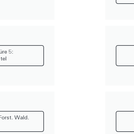
re 5:
tel
orst. Wald.