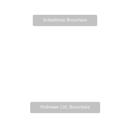
Schnittholz Broschüre
Pollmeier LVL Broschüre