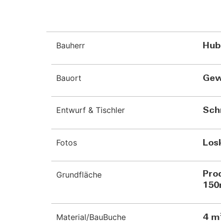
Bauherr
Hub
Bauort
Gew
Entwurf & Tischler
Sch
Fotos
Los
Grundfläche
Pro
150
Material/BauBuche
4 m