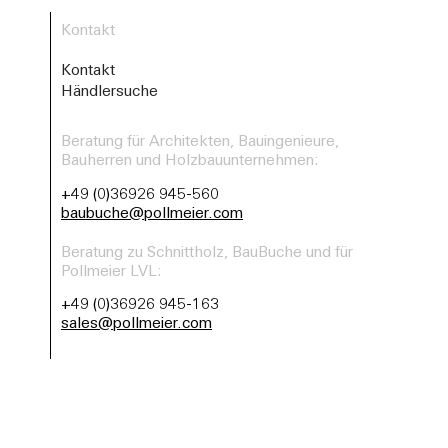
Kontakt
Kontakt
Händlersuche
Beratung für Architekten, Bauingenieure,
Bauherren und Holzbauunternehmen:
+49 (0)36926 945-560
baubuche@pollmeier.com
Beratung zu Schnittholz, BauBuche und für
Pollmeier LVL:
+49 (0)36926 945-163
sales@pollmeier.com