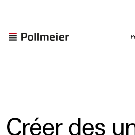
P
Créer des un