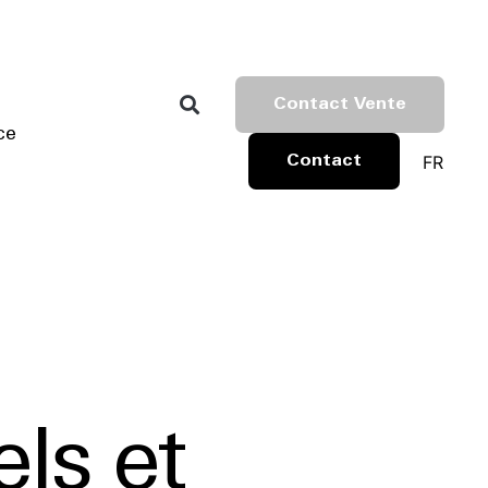
Contact Vente
ce
FR
Contact
els et