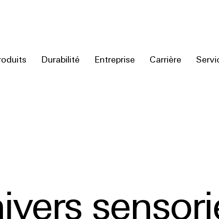
roduits
Durabilité
Entreprise
Carrière
Servi
ivers sensori