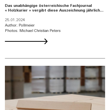
Das unabhängige österreichische Fachjournal
« Holzkurier » vergibt diese Auszeichnung jährlich
für herausragende unternehmerische
Leistungen in der Holzindustrie
. Die Anerkennung
25.01.2024
würdigt unsere Pionierarbeit im konstruktiven
Author: Pollmeier
Holzbau, abseits der etablierten
Photos: Michael Christian Peters
Nadelholzsortimente.