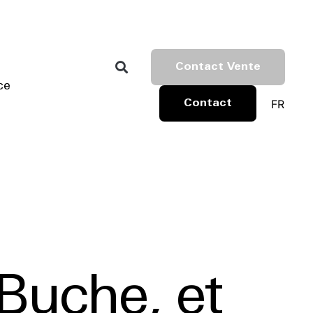
Contact Vente
ce
FR
Contact
uBuche, et