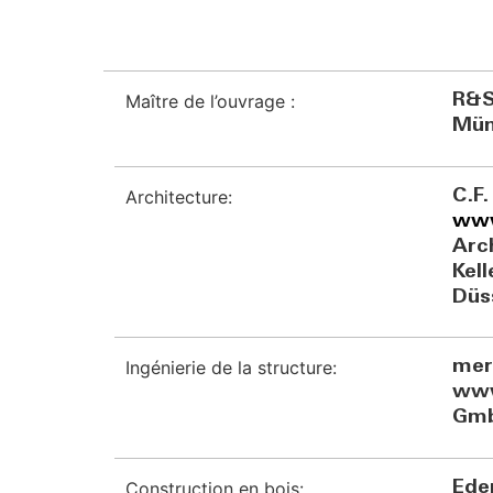
Maître de l’ouvrage :
R&S
Mün
Architecture:
C.F
www
Arc
Kel
Düs
Ingénierie de la structure:
mer
www
Gmb
Construction en bois:
Ede