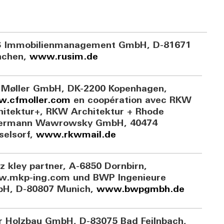
 Immobilienmanagement GmbH, D-81671
chen,
www.rusim.de
. Møller GmbH, DK-2200 Kopenhagen,
.cfmoller.com
en coopération avec RKW
hitektur+, RKW Architektur + Rhode
lermann Wawrowsky GmbH, 40474
selsorf,
www.rkwmail.de
z kley partner, A-6850 Dornbirn,
.mkp-ing.com und BWP Ingenieure
H, D-80807 Munich,
www.bwpgmbh.de
r Holzbau GmbH, D-83075 Bad Feilnbach,