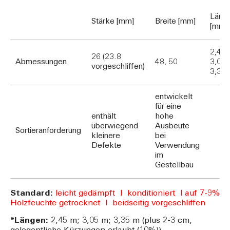
Läng
Stärke [mm]
Breite [mm]
[mm]
2,450
26 (23.8
Abmessungen
48, 50
3,050
vorgeschliffen)
3,35
entwickelt
für eine
enthält
hohe
überwiegend
Ausbeute
Sortieranforderung
kleinere
bei
Defekte
Verwendung
im
Gestellbau
Standard:
leicht gedämpft l konditioniert l auf 7-9%
Holzfeuchte getrocknet l beidseitig vorgeschliffen
*Längen:
2,45 m; 3,05 m; 3,35 m (plus 2-3 cm,