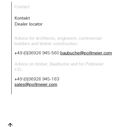
Contact
Kontakt
Dealer locator
Advice for architects, engineers, commercial
builders and timber construction:
+49 (0)36926 945-560
baubuche@pollmeier.com
Advice on timber, BauBuche and for Pollmeier
LVL:
+49 (0)36926 945-163
sales@pollmeier.com