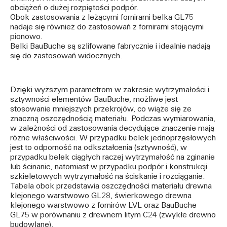
obciążeń o dużej rozpiętości podpór.
Obok zastosowania z leżącymi fornirami belka GL75
nadaje się również do zastosowań z fornirami stojącymi
pionowo.
Belki BauBuche są szlifowane fabrycznie i idealnie nadają
się do zastosowań widocznych.
Dzięki wyższym parametrom w zakresie wytrzymałości i
sztywności elementów BauBuche, możliwe jest
stosowanie mniejszych przekrojów, co wiąże się ze
znaczną oszczędnością materiału. Podczas wymiarowania,
w zależności od zastosowania decydujące znaczenie mają
różne właściwości. W przypadku belek jednoprzęsłowych
jest to odporność na odkształcenia (sztywność), w
przypadku belek ciągłych raczej wytrzymałość na zginanie
lub ścinanie, natomiast w przypadku podpór i konstrukcji
szkieletowych wytrzymałość na ściskanie i rozciąganie.
Tabela obok przedstawia oszczędności materiału drewna
klejonego warstwowo GL28, świerkowego drewna
klejonego warstwowo z fornirów LVL oraz BauBuche
GL75 w porównaniu z drewnem litym C24 (zwykłe drewno
budowlane).