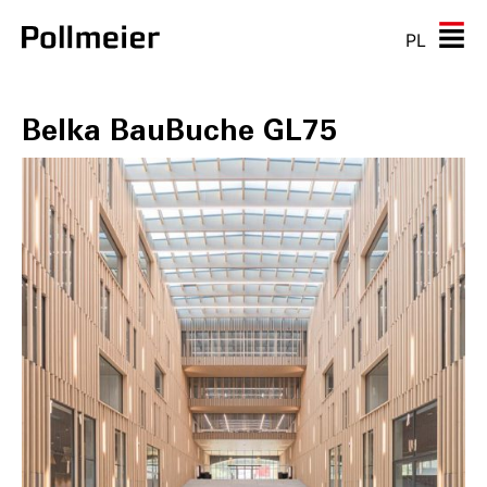
PL
Belka BauBuche GL75
B