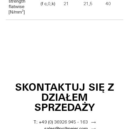
strength
(f c,0,k)
21
21,5
40
flatwise
[N/mm²]
SKONTAKTUJ SIĘ Z
DZIAŁEM
SPRZEDAŻY
T: +49 (0) 36926 945 - 163