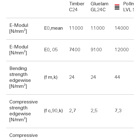
Timber
Gluelam
Pollmei
C24
GL24C
LVL S
E-Modul
E0,mean
11000
11000
14000
[N/mm²]
E-Modul
E0, 05
7400
9100
12000
[N/mm²]
Bending
strength
(f m,k)
24
24
44
edgewise
[N/mm²]
Compressive
strength
(f c,90,k)
2,7
2,5
7,3
edgewise
[N/mm²]
Compressive