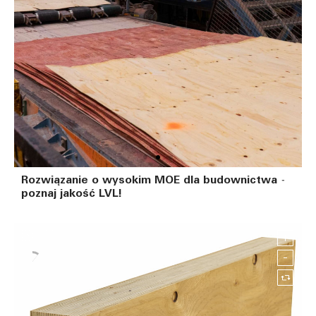
Rozwiązanie o wysokim MOE dla budownictwa -
NIEZAWODNE DOSTAWY I STAŁA
poznaj jakość LVL!
JAKOŚĆ
Ciągła produkcja & wysoka automatyzacja